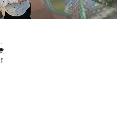
，
業
組