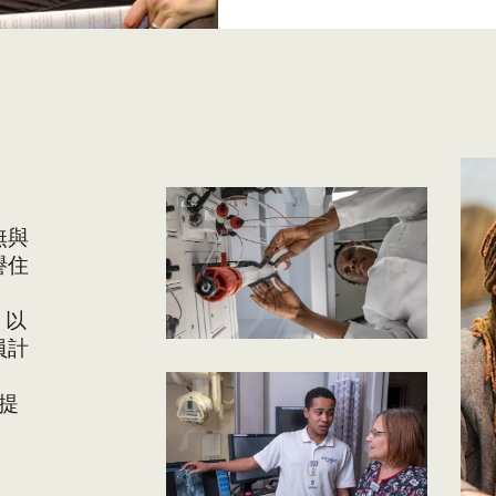
無與
譽住
，以
員計
金提