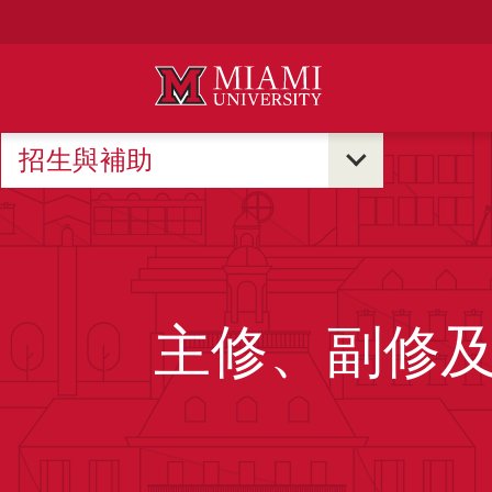
Skip
to
Main
Content
招生與補助
主修、副修