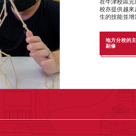
在牛津校區完成
校亦提供越來
生的技能並增
地方分校的
副修