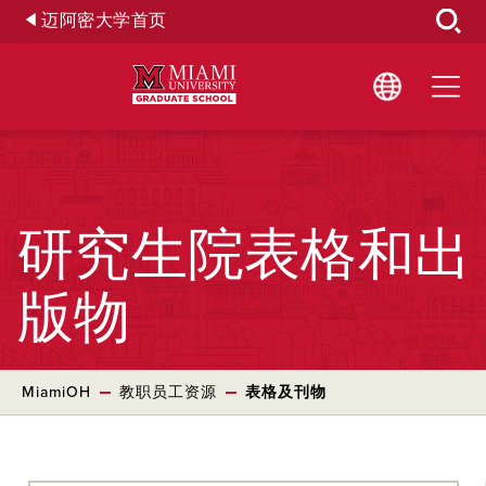
Skip
迈阿密大学首页
to
Main
Content
研究生院表格和出
版物
MiamiOH
教职员工资源
表格及刊物