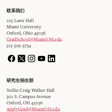
联系我们
105 Laws Hall
Miami University
Oxford, Ohio 45056
GradSchool@MiamiOH.edu
513-529-3734
研究生招生部
Nellie Craig Walker Hall
301 S. Campus Avenue
Oxford, OH 45056
ApplyGrad@MiamiOH.edu