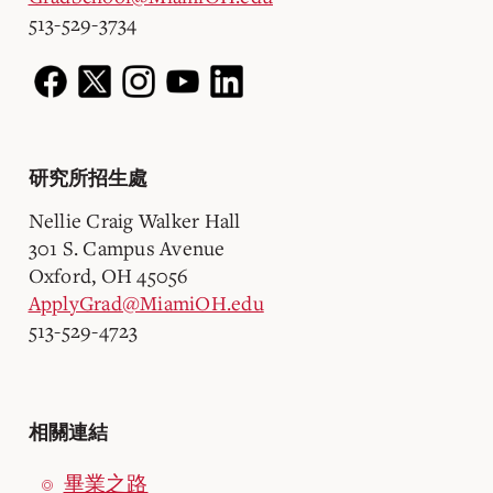
513-529-3734
研究所招生處
Nellie Craig Walker Hall
301 S. Campus Avenue
Oxford, OH 45056
ApplyGrad@MiamiOH.edu
513-529-4723
相關連結
畢業之路