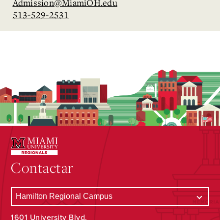
Admission@MiamiOH.edu
513-529-2531
Contactar
1601 University Blvd.