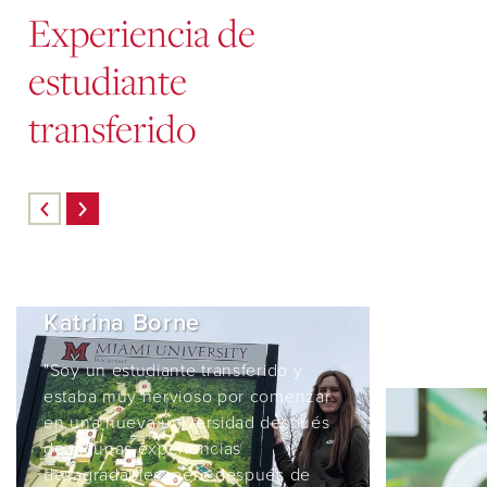
Experiencia de
estudiante
transferido
Skip
carousel
content
Katrina Borne
"Soy un estudiante transferido y
estaba muy nervioso por comenzar
en una nueva universidad después
de algunas experiencias
desagradables, pero después de